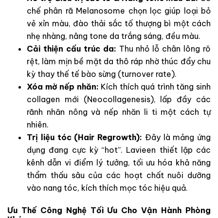
chế phân rã Melanosome chọn lọc giúp loại bỏ
vẻ xỉn màu, đào thải sắc tố thượng bì một cách
nhẹ nhàng, nâng tone da trắng sáng, đều màu.
Cải thiện cấu trúc da:
Thu nhỏ lỗ chân lông rõ
rệt, làm mịn bề mặt da thô ráp nhờ thúc đẩy chu
kỳ thay thế tế bào sừng (turnover rate).
Xóa mờ nếp nhăn:
Kích thích quá trình tăng sinh
collagen mới (Neocollagenesis), lấp đầy các
rãnh nhăn nông và nếp nhăn li ti một cách tự
nhiên.
Trị liệu tóc (Hair Regrowth):
Đây là mảng ứng
dụng đang cực kỳ “hot”. Lavieen thiết lập các
kênh dẫn vi điểm lý tưởng, tối ưu hóa khả năng
thẩm thấu sâu của các hoạt chất nuôi dưỡng
vào nang tóc, kích thích mọc tóc hiệu quả.
Ưu Thế Công Nghệ Tối Ưu Cho Vận Hành Phòng