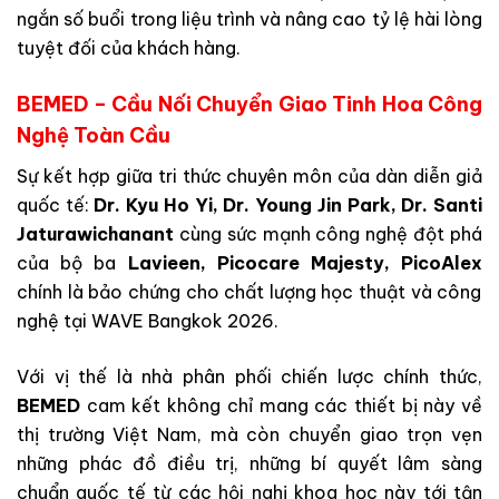
ngắn số buổi trong liệu trình và nâng cao tỷ lệ hài lòng
tuyệt đối của khách hàng.
BEMED – Cầu Nối Chuyển Giao Tinh Hoa Công
Nghệ Toàn Cầu
Sự kết hợp giữa tri thức chuyên môn của dàn diễn giả
quốc tế:
Dr. Kyu Ho Yi, Dr. Young Jin Park, Dr. Santi
Jaturawichanant
cùng sức mạnh công nghệ đột phá
của bộ ba
Lavieen, Picocare Majesty, PicoAlex
chính là bảo chứng cho chất lượng học thuật và công
nghệ tại WAVE Bangkok 2026.
Với vị thế là nhà phân phối chiến lược chính thức,
BEMED
cam kết không chỉ mang các thiết bị này về
thị trường Việt Nam, mà còn chuyển giao trọn vẹn
những phác đồ điều trị, những bí quyết lâm sàng
chuẩn quốc tế từ các hội nghị khoa học này tới tận