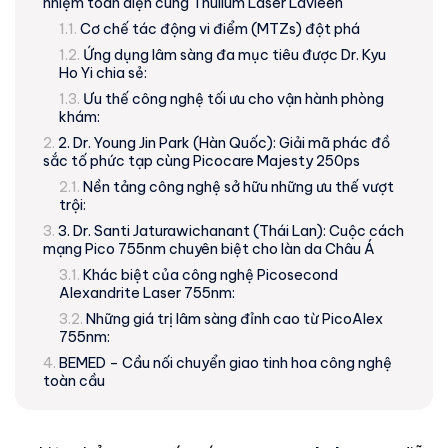
nhiệm toàn diện cùng Thulium Laser Lavieen
Cơ chế tác động vi điểm (MTZs) đột phá
Ứng dụng lâm sàng đa mục tiêu được Dr. Kyu
Ho Yi chia sẻ:
Ưu thế công nghệ tối ưu cho vận hành phòng
khám:
2. Dr. Young Jin Park (Hàn Quốc): Giải mã phác đồ
sắc tố phức tạp cùng Picocare Majesty 250ps
Nền tảng công nghệ sở hữu những ưu thế vượt
trội:
3. Dr. Santi Jaturawichanant (Thái Lan): Cuộc cách
mạng Pico 755nm chuyên biệt cho làn da Châu Á
Khác biệt của công nghệ Picosecond
Alexandrite Laser 755nm:
Những giá trị lâm sàng đỉnh cao từ PicoAlex
755nm:
BEMED – Cầu nối chuyển giao tinh hoa công nghệ
toàn cầu