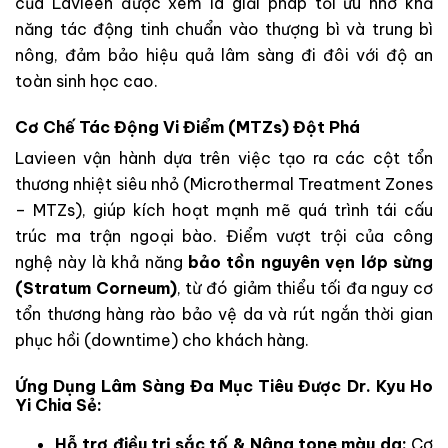
của Lavieen được xem là giải pháp tối ưu nhờ khả
năng tác động tinh chuẩn vào thượng bì và trung bì
nông, đảm bảo hiệu quả lâm sàng đi đôi với độ an
toàn sinh học cao.
Cơ Chế Tác Động Vi Điểm (MTZs) Đột Phá
Lavieen vận hành dựa trên việc tạo ra các cột tổn
thương nhiệt siêu nhỏ (Microthermal Treatment Zones
– MTZs), giúp kích hoạt mạnh mẽ quá trình tái cấu
trúc ma trận ngoại bào. Điểm vượt trội của công
nghệ này là khả năng
bảo tồn nguyên vẹn lớp sừng
(Stratum Corneum)
, từ đó giảm thiểu tối đa nguy cơ
tổn thương hàng rào bảo vệ da và rút ngắn thời gian
phục hồi (downtime) cho khách hàng.
Ứng Dụng Lâm Sàng Đa Mục Tiêu Được Dr. Kyu Ho
Yi Chia Sẻ:
Hỗ trợ điều trị sắc tố & Nâng tone màu da:
Cơ