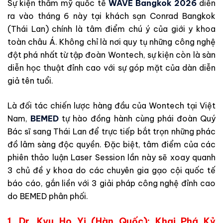
Sự kiện thẩm mỹ quốc tế
WAVE Bangkok 2026
diễn
ra vào tháng 6 này tại khách sạn Conrad Bangkok
(Thái Lan) chính là tâm điểm chú ý của giới y khoa
toàn châu Á. Không chỉ là nơi quy tụ những công nghệ
đột phá nhất từ tập đoàn Wontech, sự kiện còn là sàn
diễn học thuật đỉnh cao với sự góp mặt của dàn diễn
giả tên tuổi.
Là đối tác chiến lược hàng đầu của Wontech tại Việt
Nam,
BEMED
tự hào đồng hành cùng phái đoàn Quý
Bác sĩ sang Thái Lan để trực tiếp bắt trọn những phác
đồ lâm sàng độc quyền. Đặc biệt, tâm điểm của các
phiên thảo luận Laser Session lần này sẽ xoay quanh
3 chủ đề y khoa do các chuyên gia gạo cội quốc tế
báo cáo, gắn liền với 3 giải pháp công nghệ đỉnh cao
do BEMED phân phối.
1. Dr. Kyu Ho Yi (Hàn Quốc): Khai Phá Kỷ