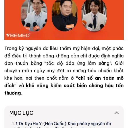
Trong kỷ nguyên da liễu thẩm mỹ hiện đại, một phác
đồ điều trị thành công không còn chỉ được định nghĩa
đơn thuần bằng “tốc độ đáp ứng lâm sàng”. Giới
chuyên môn ngày nay đặt ra những tiêu chuẩn khắt
khe hơn, nơi then chốt nằm ở
“chỉ số an toàn mô
đích”
và
khả năng kiểm soát biến chứng hậu tổn
thương
.
MỤC LỤC
1. Dr. Kyu Ho Yi (Hàn Quốc): Khai phá kỷ nguyên đa