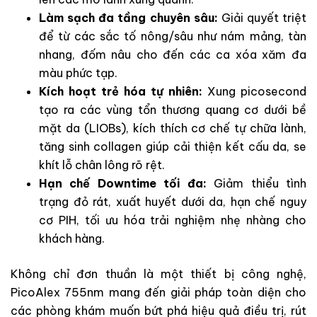
Làm sạch đa tầng chuyên sâu:
Giải quyết triệt
để từ các sắc tố nông/sâu như nám mảng, tàn
nhang, đốm nâu cho đến các ca xóa xăm đa
màu phức tạp.
Kích hoạt trẻ hóa tự nhiên:
Xung picosecond
tạo ra các vùng tổn thương quang cơ dưới bề
mặt da (LIOBs), kích thích cơ chế tự chữa lành,
tăng sinh collagen giúp cải thiện kết cấu da, se
khít lỗ chân lông rõ rệt.
Hạn chế Downtime tối đa:
Giảm thiểu tình
trạng đỏ rát, xuất huyết dưới da, hạn chế nguy
cơ PIH, tối ưu hóa trải nghiệm nhẹ nhàng cho
khách hàng.
Không chỉ đơn thuần là một thiết bị công nghệ,
PicoAlex 755nm mang đến giải pháp toàn diện cho
các phòng khám muốn bứt phá hiệu quả điều trị, rút