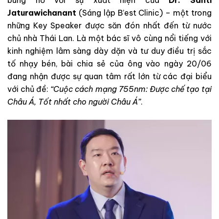
bùng nổ với sự xuất hiện của
Dr. Santi
Jaturawichanant
(Sáng lập B’est Clinic) – một trong
những Key Speaker được săn đón nhất đến từ nước
chủ nhà Thái Lan. Là một bác sĩ vô cùng nổi tiếng với
kinh nghiệm lâm sàng dày dặn và tư duy điều trị sắc
tố nhạy bén, bài chia sẻ của ông vào ngày 20/06
đang nhận được sự quan tâm rất lớn từ các đại biểu
với chủ đề:
“Cuộc cách mạng 755nm: Được chế tạo tại
Châu Á, Tốt nhất cho người Châu Á”
.