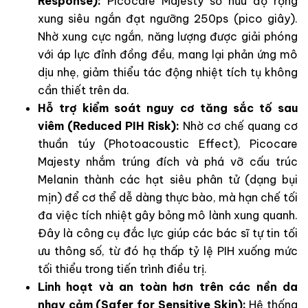
Response):
Picocare Majesty sở hữu độ rộng
xung siêu ngắn đạt ngưỡng 250ps (pico giây).
Nhờ xung cực ngắn, năng lượng được giải phóng
với áp lực đỉnh đồng đều, mang lại phản ứng mô
dịu nhẹ, giảm thiểu tác động nhiệt tích tụ không
cần thiết trên da.
Hỗ trợ kiểm soát nguy cơ tăng sắc tố sau
viêm (Reduced PIH Risk):
Nhờ cơ chế quang cơ
thuần túy (Photoacoustic Effect), Picocare
Majesty nhắm trúng đích và phá vỡ cấu trúc
Melanin thành các hạt siêu phân tử (dạng bụi
mịn) để cơ thể dễ dàng thực bào, mà hạn chế tối
đa việc tích nhiệt gây bỏng mô lành xung quanh.
Đây là công cụ đắc lực giúp các bác sĩ tự tin tối
ưu thông số, từ đó hạ thấp tỷ lệ PIH xuống mức
tối thiểu trong tiến trình điều trị.
Linh hoạt và an toàn hơn trên các nền da
nhạy cảm (Safer for Sensitive Skin):
Hệ thống