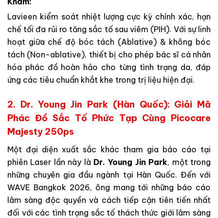
Khám:
Lavieen kiểm soát nhiệt lượng cực kỳ chính xác, hạn
chế tối đa rủi ro tăng sắc tố sau viêm (PIH). Với sự linh
hoạt giữa chế độ bóc tách (Ablative) & không bóc
tách (Non-ablative), thiết bị cho phép bác sĩ cá nhân
hóa phác đồ hoàn hảo cho từng tình trạng da, đáp
ứng các tiêu chuẩn khắt khe trong trị liệu hiện đại.
2. Dr. Young Jin Park (Hàn Quốc): Giải Mã
Phác Đồ Sắc Tố Phức Tạp Cùng Picocare
Majesty 250ps
Một đại diện xuất sắc khác tham gia báo cáo tại
phiên Laser lần này là
Dr. Young Jin Park
, một trong
những chuyên gia đầu ngành tại Hàn Quốc. Đến với
WAVE Bangkok 2026, ông mang tới những báo cáo
lâm sàng độc quyền và cách tiếp cận tiên tiến nhất
đối với các tình trạng sắc tố thách thức giới lâm sàng