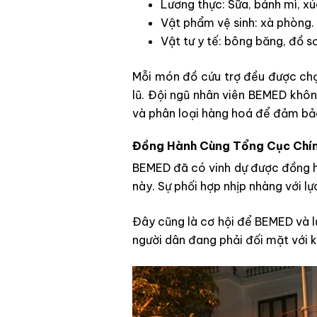
Lương thực: Sữa, bánh mì, x
Vật phẩm vệ sinh: xà phòng.
Vật tư y tế: bông băng, đồ s
Mỗi món đồ cứu trợ đều được chọ
lũ. Đội ngũ nhân viên BEMED khôn
và phân loại hàng hoá để đảm bảo
Đồng Hành Cùng Tổng Cục Chính
BEMED đã có vinh dự được đồng hà
này. Sự phối hợp nhịp nhàng với lự
Đây cũng là cơ hội để BEMED và l
người dân đang phải đối mặt với 