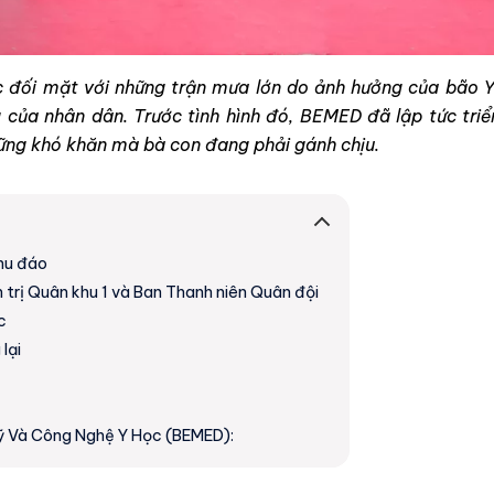
c đối mặt với những trận mưa lớn do ảnh hưởng của bão Yag
g của nhân dân. Trước tình hình đó, BEMED đã lập tức tri
hững khó khăn mà bà con đang phải gánh chịu.
chu đáo
trị Quân khu 1 và Ban Thanh niên Quân đội
c
lại
ỹ Và Công Nghệ Y Học (BEMED):