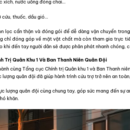
úc xích, nước uống đóng chai…
ơ cứu, thuốc, dầu gió…
n lọc cẩn thận và đóng gói để dễ dàng vận chuyển trong 
g chỉ đóng góp về mặt vật chất mà còn tham gia trực tiế
 khi đến tay người dân sẽ được phân phát nhanh chóng, c
 Trị Quân Khu 1 Và Ban Thanh Niên Quân Đội
nh cùng Tổng cục Chính trị Quân khu 1 và Ban Thanh niên
c lượng quân đội đã giúp hành trình cứu trợ trở nên an toàn
ực lượng quân đội cùng chung tay, góp sức mang đến sự an 
khó khăn.