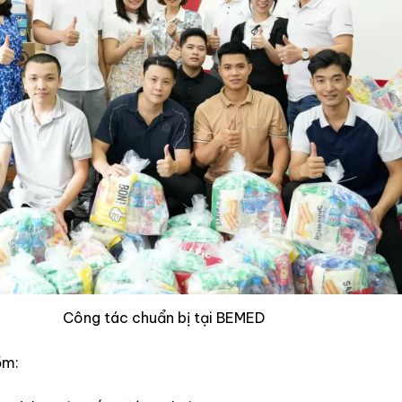
Công tác chuẩn bị tại BEMED
ồm: