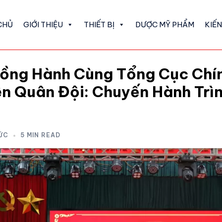
CHỦ
GIỚI THIỆU
THIẾT BỊ
DƯỢC MỸ PHẨM
KIẾ
ồng Hành Cùng Tổng Cục Chính
n Quân Đội: Chuyến Hành Trìn
TỨC
5 MIN READ