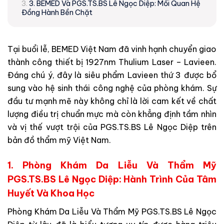
3. BEMED Và PGS.TS.BS Lê Ngọc Diệp: Mối Quan Hệ
Đồng Hành Bền Chặt
Tại buổi lễ, BEMED Việt Nam đã vinh hạnh chuyển giao
thành công thiết bị 1927nm Thulium Laser – Lavieen.
Đáng chú ý, đây là siêu phẩm Lavieen thứ 3 được bổ
sung vào hệ sinh thái công nghệ của phòng khám. Sự
đầu tư mạnh mẽ này không chỉ là lời cam kết về chất
lượng điều trị chuẩn mực mà còn khẳng định tầm nhìn
và vị thế vượt trội của PGS.TS.BS Lê Ngọc Diệp trên
bản đồ thẩm mỹ Việt Nam.
1. Phòng Khám Da Liễu Và Thẩm Mỹ
PGS.TS.BS Lê Ngọc Diệp: Hành Trình Của Tâm
Huyết Và Khoa Học
Phòng Khám Da Liễu Và Thẩm Mỹ PGS.TS.BS Lê Ngọc