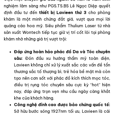
nghiệm lâm sàng như PGS.TS.BS Lê Ngọc Diệp quyết
định đầu tư đến
thiết bị Lavieen thứ 3
cho phòng
khám là một minh chứng đắt giá, vượt qua mọi lời
quảng cáo hoa mỹ. Siêu phẩm Thulium Laser từ nhà
sản xuất Wontech tiếp tục giữ vị trí cốt lõi tại phòng
khám nhờ những giá trị vượt trội:
Đáp ứng hoàn hảo phác đồ Da và Tóc chuyên
sâu:
Đón đầu xu hướng thẩm mỹ toàn diện,
Lavieen không chỉ xử lý xuất sắc các vấn đề tổn
thương sắc tố thượng bì, trẻ hóa bề mặt mà còn
tạo nên cơn sốt với phác đồ kích thích mọc tóc,
điều trị rụng tóc chuyên sâu cực kỳ “hot” hiện
nay, đáp ứng trọn vẹn nhu cầu ngày càng khắt
khe của khách hàng.
Công nghệ đỉnh cao được bảo chứng quốc tế:
Sở hữu bước sóng 1927nm tối ưu, Lavieen là cái