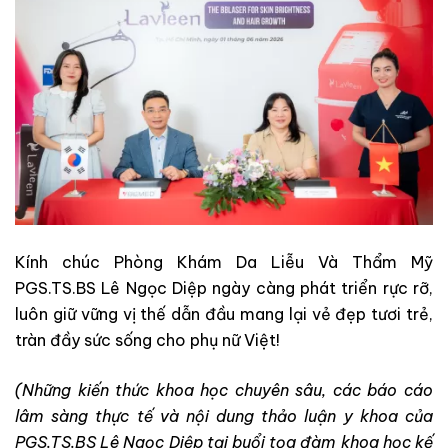
Kính chúc Phòng Khám Da Liễu Và Thẩm Mỹ
PGS.TS.BS Lê Ngọc Diệp ngày càng phát triển rực rỡ,
luôn giữ vững vị thế dẫn đầu mang lại vẻ đẹp tươi trẻ,
tràn đầy sức sống cho phụ nữ Việt!
(Những kiến thức khoa học chuyên sâu, các báo cáo
lâm sàng thực tế và nội dung thảo luận y khoa của
PGS.TS.BS Lê Ngọc Diệp tại buổi tọa đàm khoa học kế