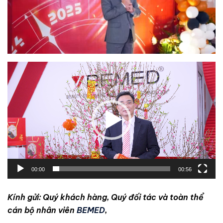
Trình
chơi
Video
00:00
00:56
Kính gửi: Quý khách hàng, Quý đối tác và toàn thể
cán bộ nhân viên
BEMED
,