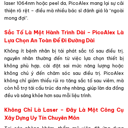
laser 1064nm hoặc peel da, PicoAlex mang lại sự cải
thiện rõ rệt – điều mà nhiều bác sĩ đánh giá là “ngoài
mong đợi”.
Sắc Tố Là Một Hành Trình Dài – PicoAlex Là
Lựa Chọn An Toàn Để Đi Đường Dài
Không ít bệnh nhân bị tái phát sắc tố sau điều trị,
nguyên nhân thường đến từ việc lựa chọn thiết bị
không phù hợp, cài đặt sai mức năng lượng hoặc
không chú ý đến chăm sóc sau điều trị. PicoAlex
không chỉ giảm thiểu rủi ro tăng sắc tố sau viêm, mà
còn hỗ trợ
tái cấu trúc da nhẹ nhàng
, giúp làn da đồng
đều và sáng khỏe hơn sau mỗi liệu trình.
Không Chỉ Là Laser – Đây Là Một Công Cụ
Xây Dựng Uy Tín Chuyên Môn