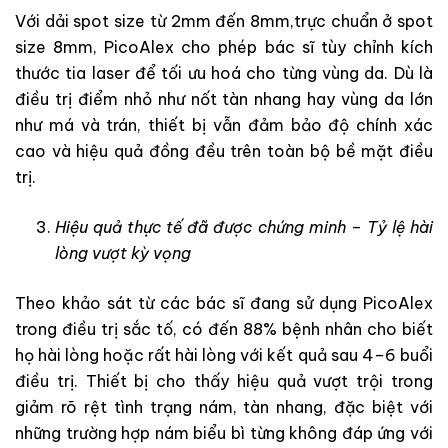
Với dải spot size từ 2mm đến 8mm,trực chuẩn ở spot
size 8mm, PicoAlex cho phép bác sĩ tùy chỉnh kích
thước tia laser để tối ưu hoá cho từng vùng da. Dù là
điều trị điểm nhỏ như nốt tàn nhang hay vùng da lớn
như má và trán, thiết bị vẫn đảm bảo độ chính xác
cao và hiệu quả đồng đều trên toàn bộ bề mặt điều
trị.
Hiệu quả thực tế đã được chứng minh – Tỷ lệ hài
lòng vượt kỳ vọng
Theo khảo sát từ các bác sĩ đang sử dụng PicoAlex
trong điều trị sắc tố, có đến 88% bệnh nhân cho biết
họ hài lòng hoặc rất hài lòng với kết quả sau 4–6 buổi
điều trị. Thiết bị cho thấy hiệu quả vượt trội trong
giảm rõ rệt tình trạng nám, tàn nhang, đặc biệt với
những trường hợp nám biểu bì từng không đáp ứng với