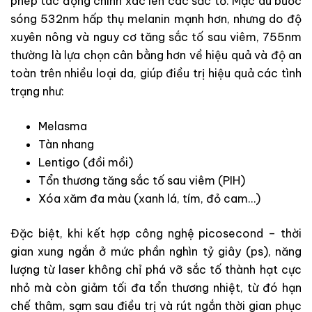
phép tác động chính xác lên các sắc tố. Mặc dù bước
sóng 532nm hấp thụ melanin mạnh hơn, nhưng do độ
xuyên nông và nguy cơ tăng sắc tố sau viêm, 755nm
thường là lựa chọn cân bằng hơn về hiệu quả và độ an
toàn trên nhiều loại da, giúp điều trị hiệu quả các tình
trạng như:
Melasma
Tàn nhang
Lentigo (đồi mồi)
Tổn thương tăng sắc tố sau viêm (PIH)
Xóa xăm đa màu (xanh lá, tím, đỏ cam…)
Đặc biệt, khi kết hợp công nghệ picosecond – thời
gian xung ngắn ở mức phần nghìn tỷ giây (ps), năng
lượng từ laser không chỉ phá vỡ sắc tố thành hạt cực
nhỏ mà còn giảm tối đa tổn thương nhiệt, từ đó hạn
chế thâm, sạm sau điều trị và rút ngắn thời gian phục