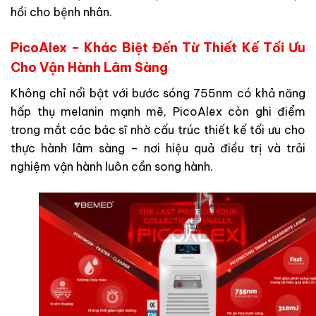
hồi cho bệnh nhân.
PicoAlex – Khác Biệt Đến Từ Thiết Kế Tối Ưu
Cho Vận Hành Lâm Sàng
Không chỉ nổi bật với bước sóng 755nm có khả năng
hấp thụ melanin mạnh mẽ, PicoAlex
còn ghi điểm
trong mắt các bác sĩ nhờ cấu trúc thiết kế tối ưu cho
thực hành lâm sàng – nơi hiệu quả điều trị và trải
nghiệm vận hành luôn cần song hành.