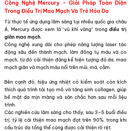
Công Nghệ Mercury – Giải Pháp Toàn Diện
Trong Điều Trị Mao Mạch Và Trẻ Hóa Da
Từ thực tế ứng dụng lâm sàng tại nhiều quốc gia châu
Á, Mercury được xem là “vũ khí vàng” trong
điều trị
giãn
mao mạch
.
Công nghệ xung dài cho phép năng lượng laser tác
động sâu đến thành mạch, làm đông tụ máu và co
mạch, từ đó cải thiện đáng kể hiện tượng đỏ da, mao
mạch giãn và mạch máu nổi trên mũi, má, cằm.
Bên cạnh đó, hiệu ứng nhiệt có kiểm soát còn kích
thích quá trình tái tạo mô và tăng sinh collagen, giúp
bề mặt da mịn màng và săn chắc hơn sau mỗi liệu
trình.
Các nghiên cứu lâm sàng cho thấy, sau 3–5 buổi điều
trị, tỷ lệ cải thiện mao mạch đạt trên 90%, trong khi
cấu trúc da tổng thể cũng được cải thiện rõ rệt.