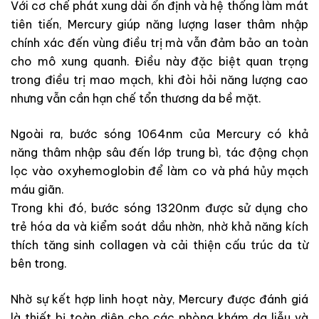
Với cơ chế phát xung dài ổn định và hệ thống làm mát
tiên tiến, Mercury giúp năng lượng laser thâm nhập
chính xác đến vùng điều trị mà vẫn đảm bảo an toàn
cho mô xung quanh. Điều này đặc biệt quan trọng
trong điều trị mao mạch, khi đòi hỏi năng lượng cao
nhưng vẫn cần hạn chế tổn thương da bề mặt.
Ngoài ra, bước sóng 1064nm của Mercury có khả
năng thâm nhập sâu đến lớp trung bì, tác động chọn
lọc vào oxyhemoglobin để làm co và phá hủy mạch
máu giãn.
Trong khi đó, bước sóng 1320nm được sử dụng cho
trẻ hóa da và kiểm soát dầu nhờn, nhờ khả năng kích
thích tăng sinh collagen và cải thiện cấu trúc da từ
bên trong.
Nhờ sự kết hợp linh hoạt này, Mercury được đánh giá
là thiết bị toàn diện cho các phòng khám da liễu và