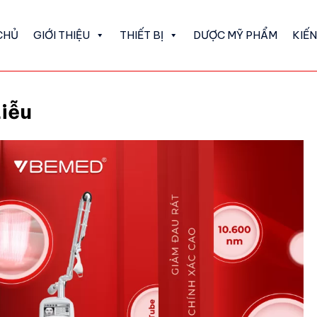
CHỦ
GIỚI THIỆU
THIẾT BỊ
DƯỢC MỸ PHẨM
KIẾ
Liễu