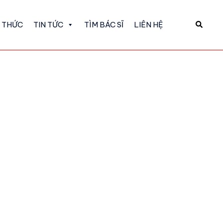
N THỨC
TIN TỨC
TÌM BÁC SĨ
LIÊN HỆ